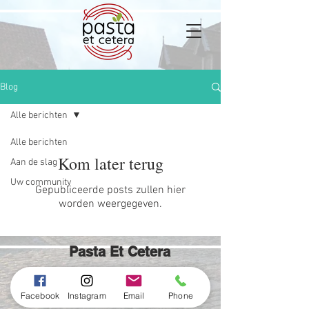
Blog
Alle berichten
Alle berichten
Kom later terug
Aan de slag
Uw community
Gepubliceerde posts zullen hier
worden weergegeven.
Pasta Et Cetera
ga naar contactformulier
Facebook
Instagram
Email
Phone